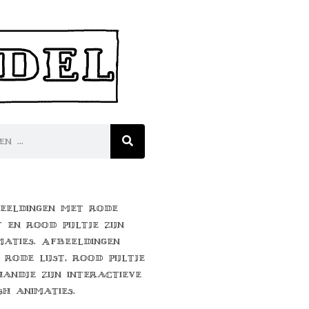
eeldingen met rode
t en rood pijltje zijn
maties. Afbeeldingen
 rode lijst, rood pijltje
handje zijn interactieve
sh animaties.