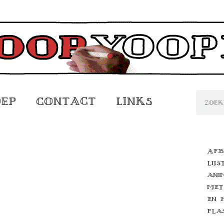
oep
Contact
Links
Afb
lijs
ani
met
en 
fla