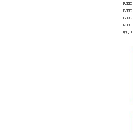
Red
red
Red
red
int