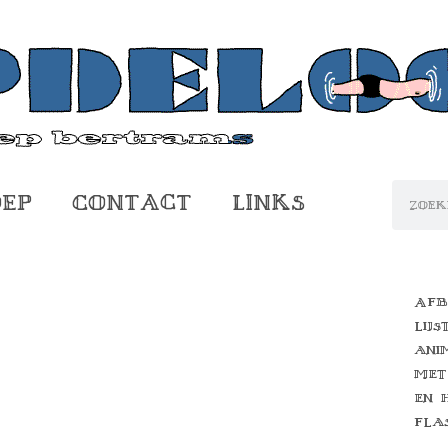
oep
Contact
Links
Afb
lijs
ani
met
en 
fla