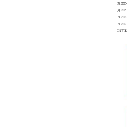
Red
red
Red
red
int