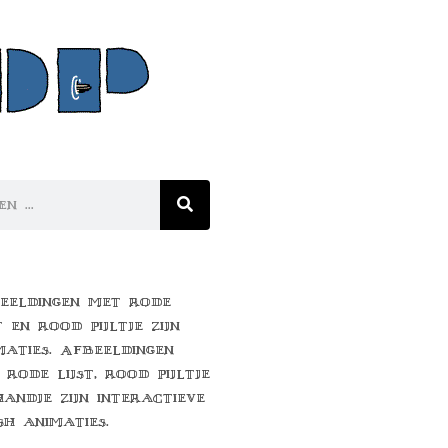
eeldingen met rode
t en rood pijltje zijn
maties. Afbeeldingen
 rode lijst, rood pijltje
handje zijn interactieve
sh animaties.