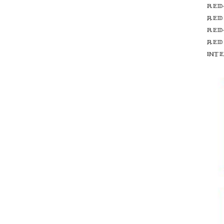
Red
red
Red
red
int