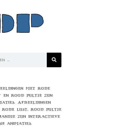
eeldingen met rode
t en rood pijltje zijn
maties. Afbeeldingen
 rode lijst, rood pijltje
handje zijn interactieve
sh animaties.