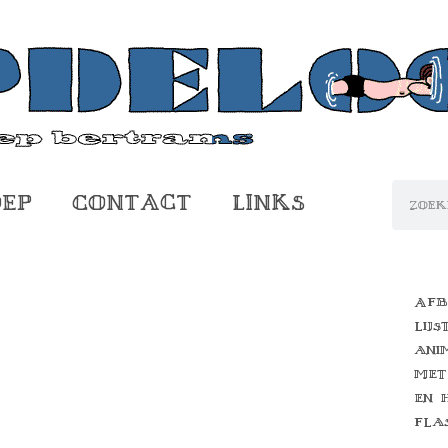
oep
Contact
Links
Afb
lijs
ani
met
en 
fla