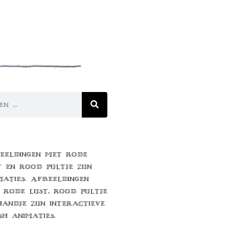
eeldingen met rode
t en rood pijltje zijn
maties. Afbeeldingen
 rode lijst, rood pijltje
handje zijn interactieve
sh animaties.