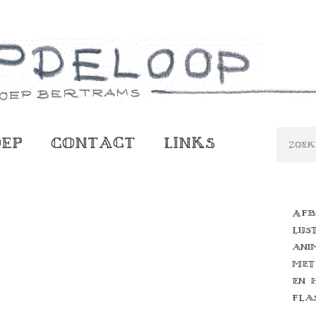
oep
Contact
Links
Afb
lijs
ani
met
en 
fla