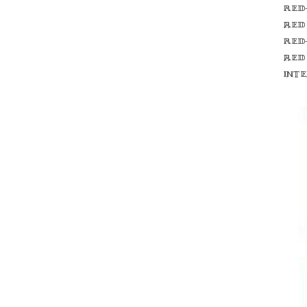
Red
red
Red
red
int