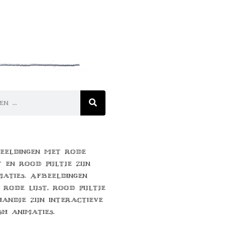
eeldingen met rode
t en rood pijltje zijn
maties. Afbeeldingen
 rode lijst, rood pijltje
handje zijn interactieve
sh animaties.