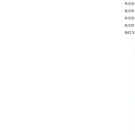
Red
red
Red
red
int