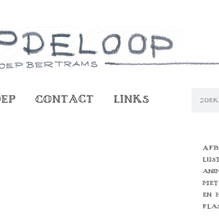
oep
Contact
Links
Afb
lijs
ani
met
en 
fla