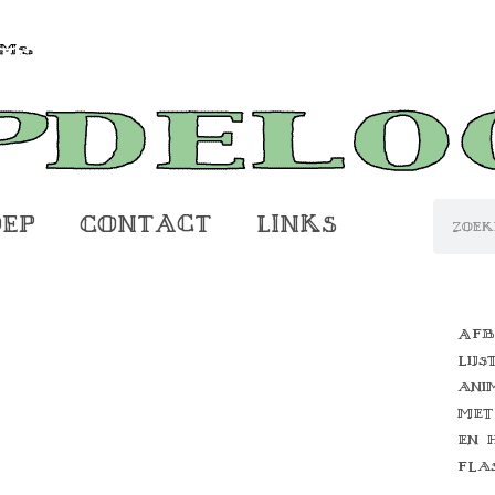
oep
Contact
Links
Afb
lijs
ani
met
en 
fla