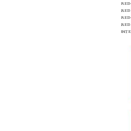
Red
red
Red
red
int