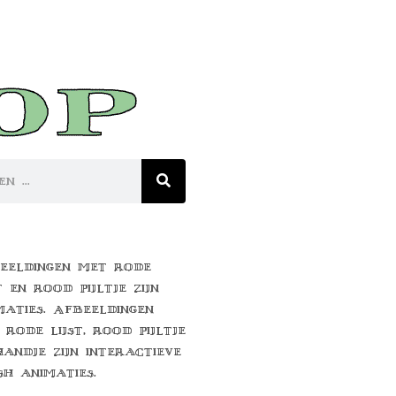
eeldingen met rode
t en rood pijltje zijn
maties. Afbeeldingen
 rode lijst, rood pijltje
handje zijn interactieve
sh animaties.