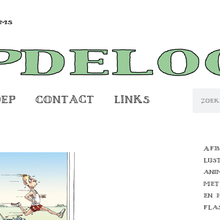
oep
Contact
Links
Afb
lijs
ani
met
en 
fla