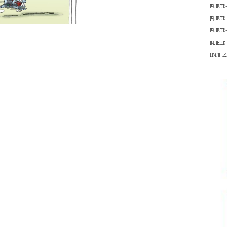
Red
red
Red
red
int