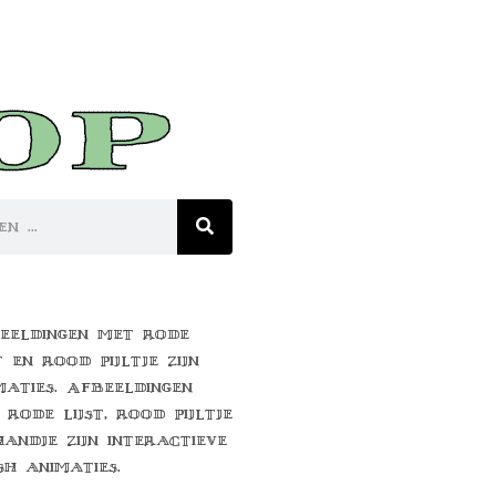
eeldingen met rode
t en rood pijltje zijn
maties. Afbeeldingen
 rode lijst, rood pijltje
handje zijn interactieve
sh animaties.