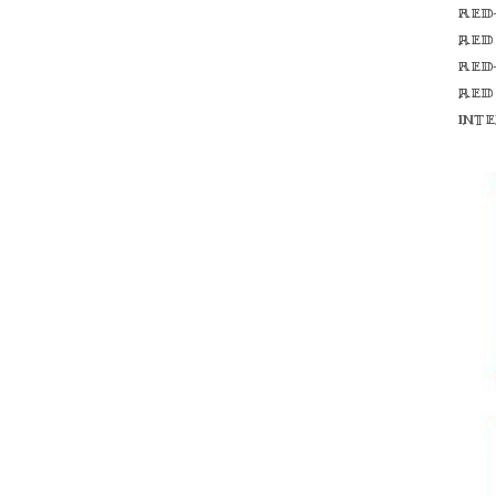
Red
red
Red
red
int