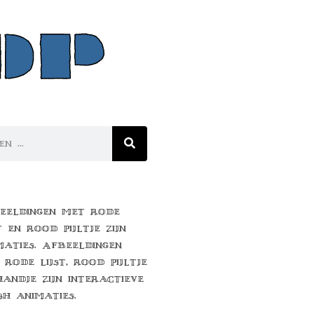
eeldingen met rode
t en rood pijltje zijn
maties. Afbeeldingen
 rode lijst, rood pijltje
handje zijn interactieve
sh animaties.