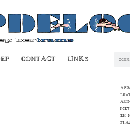
oep
Contact
Links
Afb
lijs
ani
met
en 
fla