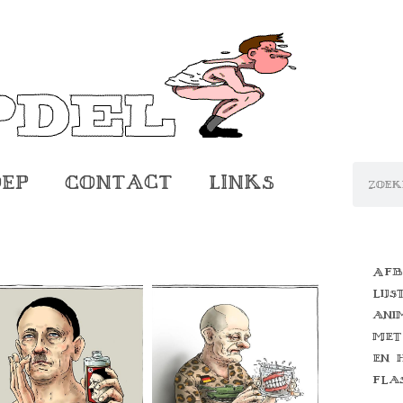
oep
Contact
Links
Afb
lijs
ani
met
en 
fla