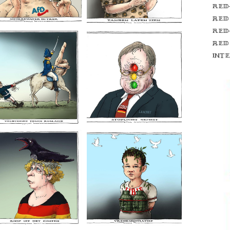
Red
red
Red
red
int