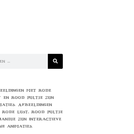
eeldingen met rode
t en rood pijltje zijn
maties. Afbeeldingen
 rode lijst, rood pijltje
handje zijn interactieve
sh animaties.