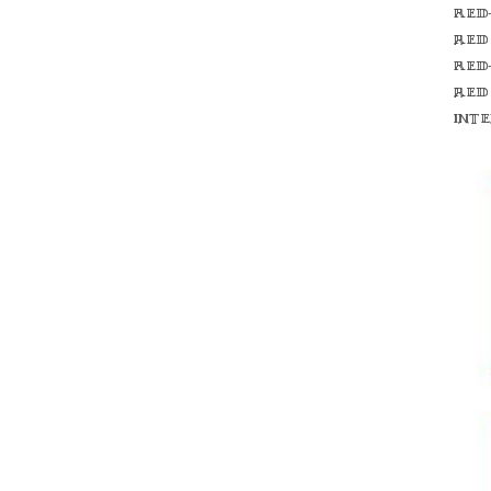
Red
red
Red
red
int