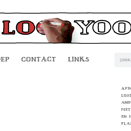
oep
Contact
Links
Afb
lijs
ani
met
en 
fla