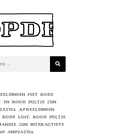
eeldingen met rode
t en rood pijltje zijn
maties. Afbeeldingen
 rode lijst, rood pijltje
handje zijn interactieve
sh animaties.