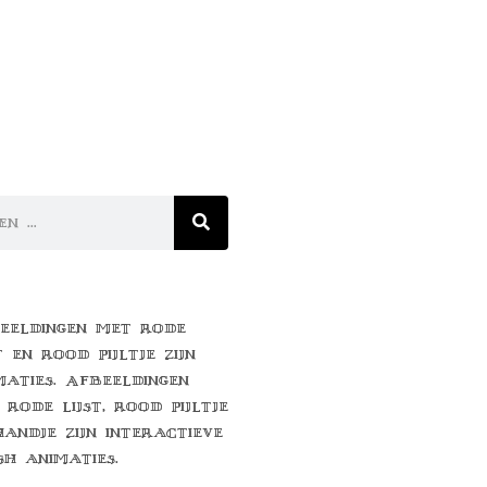
eeldingen met rode
t en rood pijltje zijn
maties. Afbeeldingen
 rode lijst, rood pijltje
handje zijn interactieve
sh animaties.