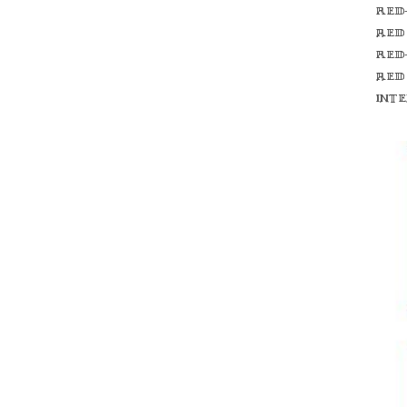
Red
red
Red
red
int