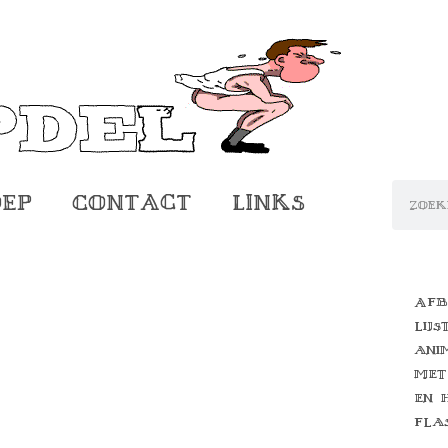
oep
Contact
Links
Afb
lijs
ani
met
en 
fla