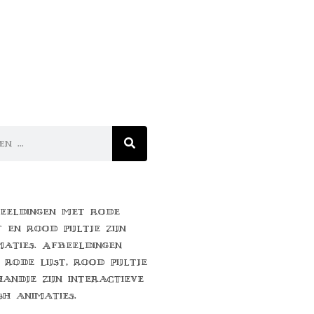
eeldingen met rode
t en rood pijltje zijn
maties. Afbeeldingen
 rode lijst, rood pijltje
handje zijn interactieve
sh animaties.