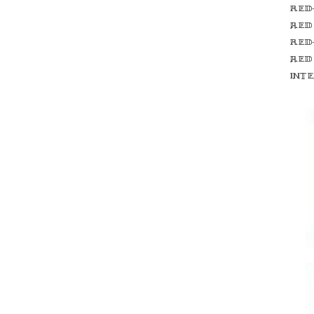
Red
red
Red
red
int