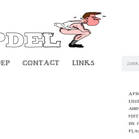
oep
Contact
Links
Afb
lijs
ani
met
en 
fla