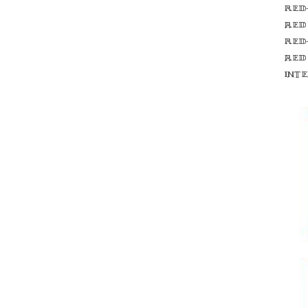
Red
red
Red
red
int