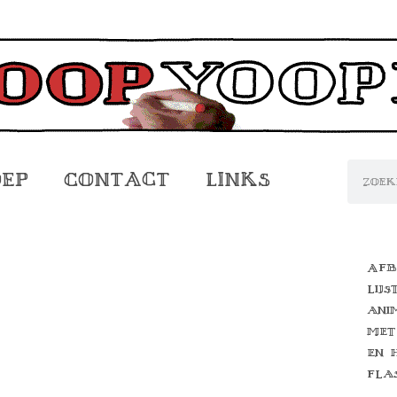
oep
Contact
Links
Afb
lijs
ani
met
en 
fla