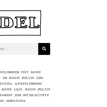
eeldingen met rode
t en rood pijltje zijn
maties. Afbeeldingen
 rode lijst, rood pijltje
handje zijn interactieve
sh animaties.