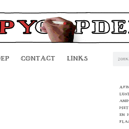
oep
Contact
Links
Afb
lijs
ani
met
en 
fla