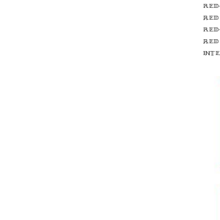
Red
red
Red
red
int