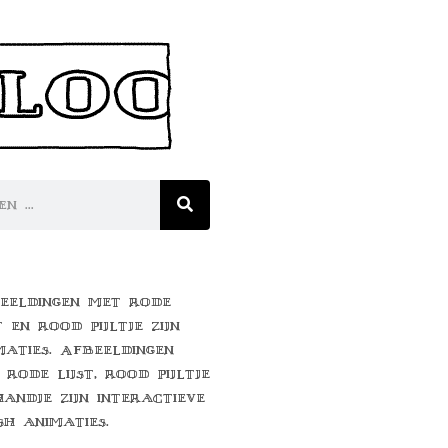
eeldingen met rode
t en rood pijltje zijn
maties. Afbeeldingen
 rode lijst, rood pijltje
handje zijn interactieve
sh animaties.