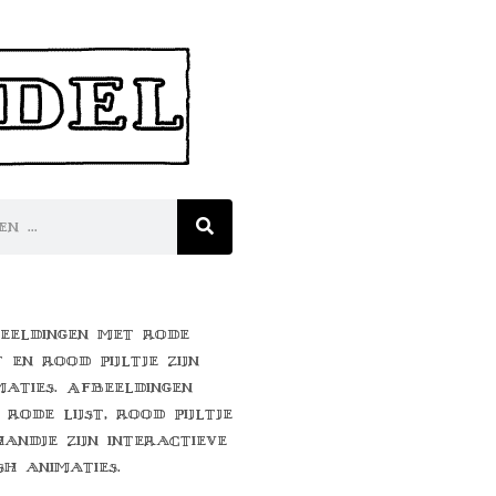
eeldingen met rode
t en rood pijltje zijn
maties. Afbeeldingen
 rode lijst, rood pijltje
handje zijn interactieve
sh animaties.