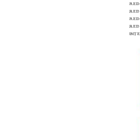
Red
red
Red
red
int