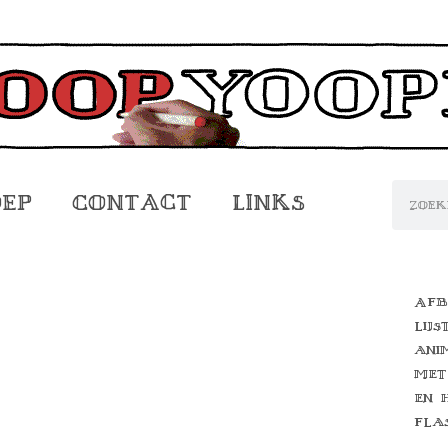
oep
Contact
Links
Afb
lijs
ani
met
en 
fla