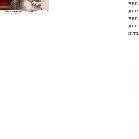
Red
red
Red
red
int