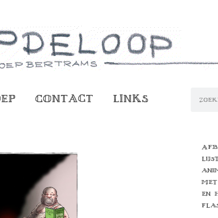
oep
Contact
Links
Afb
lijs
ani
met
en 
fla