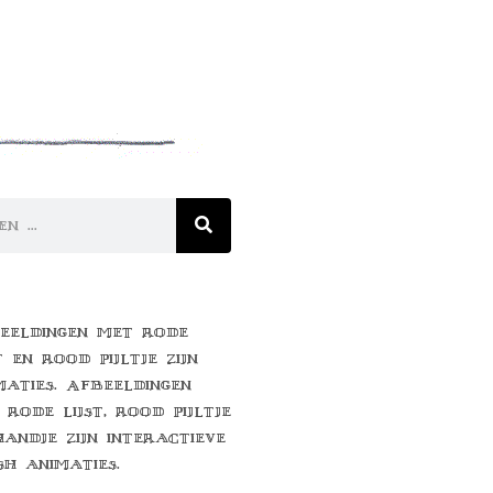
eeldingen met rode
t en rood pijltje zijn
maties. Afbeeldingen
 rode lijst, rood pijltje
handje zijn interactieve
sh animaties.