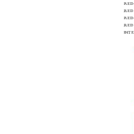
Red
red
Red
red
int