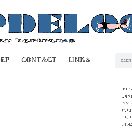
oep
Contact
Links
Afb
lijs
ani
met
en 
fla