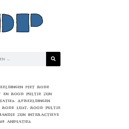
eeldingen met rode
t en rood pijltje zijn
maties. Afbeeldingen
 rode lijst, rood pijltje
handje zijn interactieve
sh animaties.