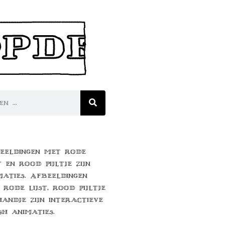
eeldingen met rode
t en rood pijltje zijn
maties. Afbeeldingen
 rode lijst, rood pijltje
handje zijn interactieve
sh animaties.