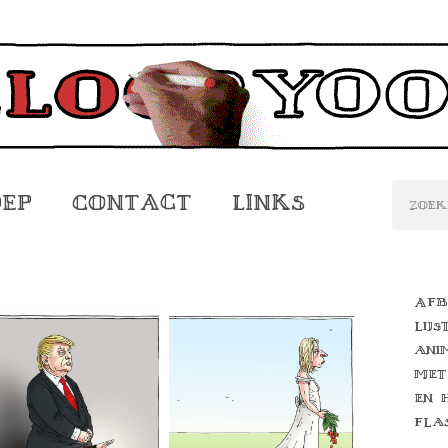
oep
Contact
Links
Afb
lijs
ani
met
en 
fla