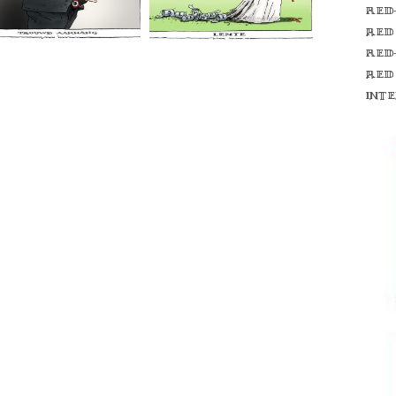
Red
red
Red
red
int