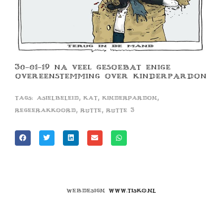
30-01-19 NA VEEL GESOEBAT ENIGE
OVEREENSTEMMING OVER KINDERPARDON
,
,
,
Tags:
asielbeleid
kat
kinderpardon
,
,
regeerakkoord
rutte
rutte 3
Webdesign
www.tisko.nl