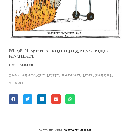
28-02-11 WEINIG VLUCHTHAVENS VOOR
KADHAFI
HET PAROOL
,
,
,
,
Tags:
arabische lente
kadhafi
libie
parool
vlucht
Webdesign
www.tisko.nl