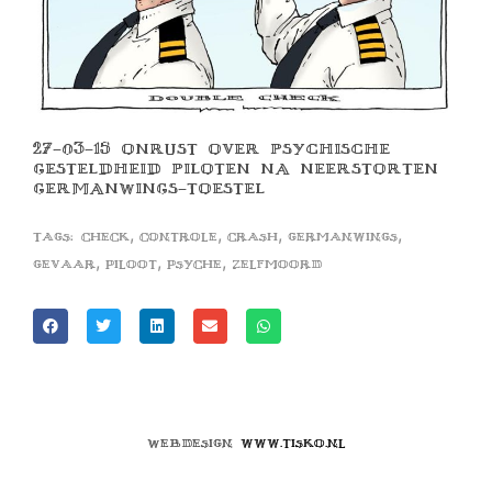
27-03-15 ONRUST OVER PSYCHISCHE
GESTELDHEID PILOTEN NA NEERSTORTEN
GERMANWINGS-TOESTEL
,
,
,
,
Tags:
check
controle
crash
germanwings
,
,
,
gevaar
piloot
psyche
zelfmoord
Webdesign
www.tisko.nl