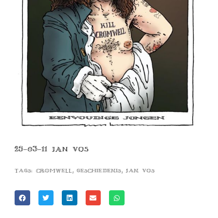
25-03-11 JAN VOS
,
,
Tags:
cromwell
geschiedenis
jan vos