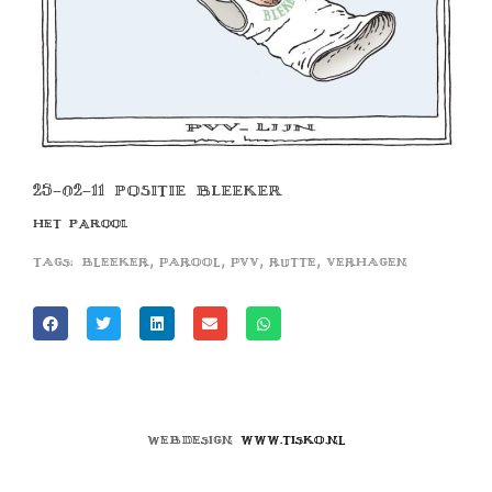
25-02-11 POSITIE BLEEKER
HET PAROOL
,
,
,
,
Tags:
bleeker
parool
pvv
rutte
verhagen
Webdesign
www.tisko.nl