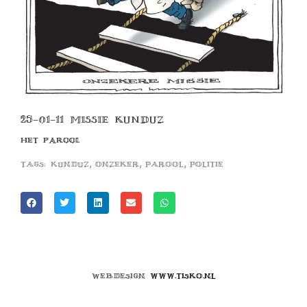
25-01-11 MISSIE KUNDUZ
HET PAROOL
,
,
,
Tags:
kunduz
onzeker
parool
politie
Webdesign
www.tisko.nl