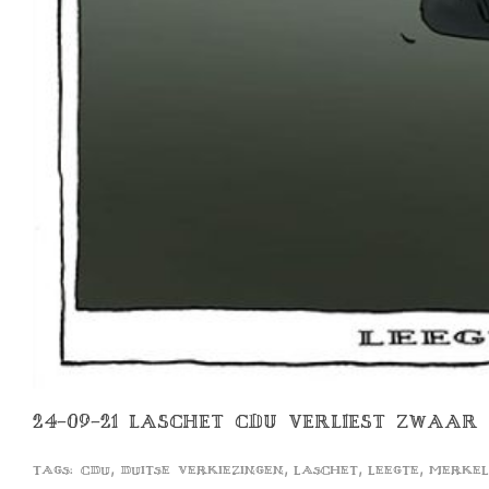
24-09-21 LASCHET CDU VERLIEST ZWAAR 
,
,
,
,
Tags:
cdu
duitse verkiezingen
laschet
leegte
merkel