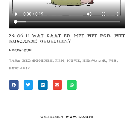
24-06-11 WAT GAAT ER MET HET PGB (HET
RUGZAKJE) GEBEUREN?
NIEUWSUUR
,
,
,
,
,
Tags:
bezuinigingen
film
movie
nieuwsuur
pgb
rugzakje
Webdesign
www.tisko.nl