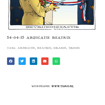
24-04-13 ABDICATIE BEATRIX
,
,
,
Tags:
abdicatie
beatrix
oranje
troon
Webdesign
www.tisko.nl