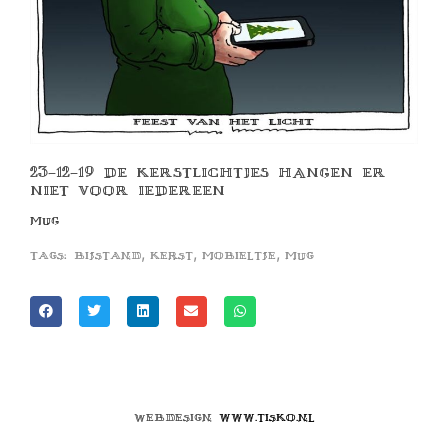
23-12-19 DE KERSTLICHTJES HANGEN ER
NIET VOOR IEDEREEN
MUG
,
,
,
Tags:
bijstand
kerst
mobieltje
mug
Webdesign
www.tisko.nl