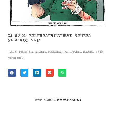
23-09-25 ZELFDESTRUCTIEVE KEUZES
YESILGOZ VVD
,
,
,
,
,
Tags:
fractieleider
keuzes
peilingen
regie
vvd
yesilgoz
Webdesign
www.tisko.nl