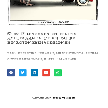
23-08-17 LEREAREN EN MINIMA
ACHTERAAN IN DE RIJ BIJ DE
BEGROTINGSBEHANDELINGEN
,
,
,
,
Tags:
begroting
leraren
miljoenennota
minima
,
,
onderhandelingen
rutte
salarissen
Webdesign
www.tisko.nl