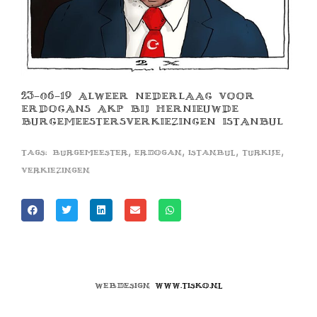
23-06-19 ALWEER NEDERLAAG VOOR
ERDOGANS AKP BIJ HERNIEUWDE
BURGEMEESTERSVERKIEZINGEN ISTANBUL
,
,
,
,
Tags:
burgemeester
erdogan
istanbul
turkije
verkiezingen
Webdesign
www.tisko.nl