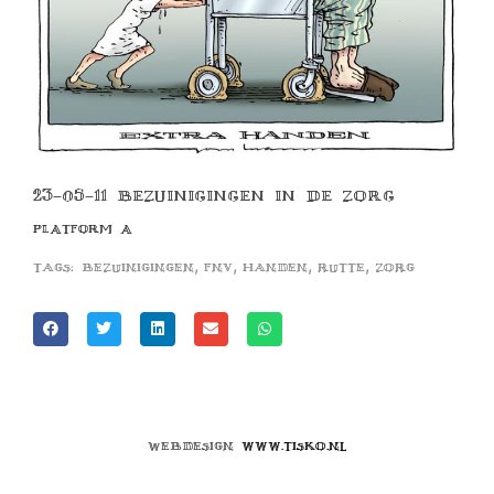
23-05-11 BEZUINIGINGEN IN DE ZORG
PLATFORM A
,
,
,
,
Tags:
bezuinigingen
fnv
handen
rutte
zorg
Webdesign
www.tisko.nl