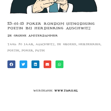
23-01-15 POKER RONDOM UITNODIGING
POETIN BIJ HERDENKING AUSCHWITZ
DE GROENE AMSTERDAMMER
,
,
,
,
Tags:
70 jaar
auschwitz
de groene
herdenking
,
,
poetin
poker
putin
Webdesign
www.tisko.nl