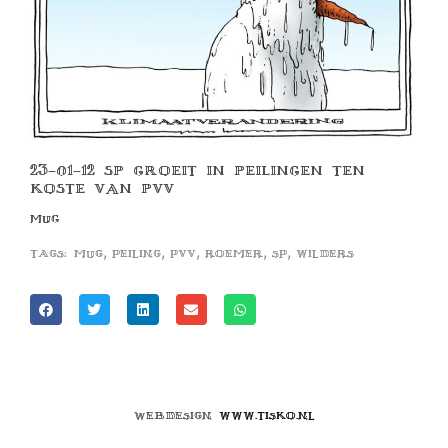
23-01-12 SP GROEIT IN PEILINGEN TEN
KOSTE VAN PVV
MUG
,
,
,
,
,
Tags:
mug
peiling
pvv
roemer
sp
wilders
Webdesign
www.tisko.nl