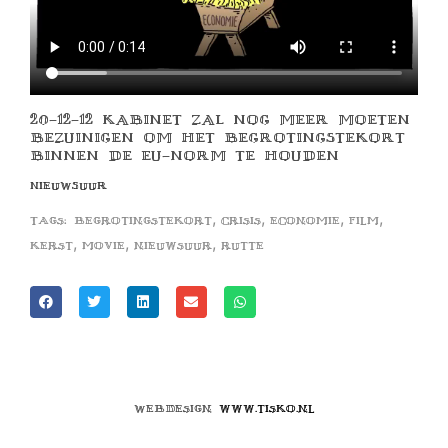
20-12-12 KABINET ZAL NOG MEER MOETEN
BEZUINIGEN OM HET BEGROTINGSTEKORT
BINNEN DE EU-NORM TE HOUDEN
NIEUWSUUR
,
,
,
,
Tags:
begrotingstekort
crisis
economie
film
,
,
,
kerst
movie
nieuwsuur
rutte
Webdesign
www.tisko.nl