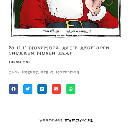
20-11-11 MOVEMBER-ACTIE AFGELOPEN.
SNORREN MOGEN ERAF
HOCKEY.NL
,
,
Tags:
hockey
kerst
movember
Webdesign
www.tisko.nl