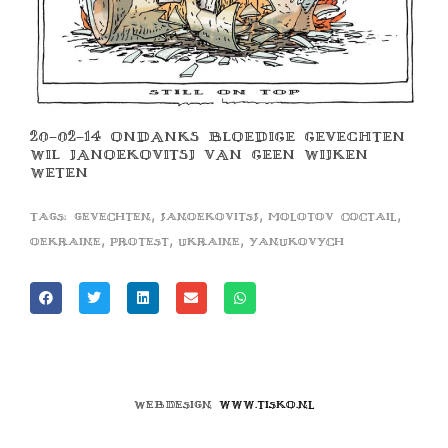
20-02-14 ONDANKS BLOEDIGE GEVECHTEN
WIL JANOEKOVITSJ VAN GEEN WIJKEN
WETEN
,
,
,
Tags:
gevechten
janoekovitsj
molotov coctail
,
,
,
oekraine
protest
ukraine
yanukovych
Webdesign
www.tisko.nl