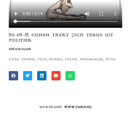
20-02-12 COHEN TREKT ZICH TERUG UIT
POLITIEK
NIEUWSUUR
,
,
,
,
,
Tags:
cohen
film
koers
movie
nieuwsuur
pvds
Webdesign
www.tisko.nl