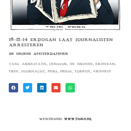
18-12-14 ERDOGAN LAAT JOURNALISTEN
ARRESTEREN
DE GROENE AMSTERDAMMER
,
,
,
,
Tags:
arrestatie
censuur
de groene
erdogan
,
,
,
,
,
free
journalist
pers
press
turkije
vrijheid
Webdesign
www.tisko.nl