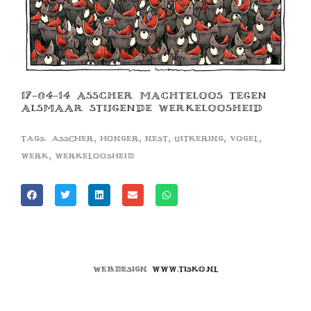
17-04-14 ASSCHER MACHTELOOS TEGEN
ALSMAAR STIJGENDE WERKELOOSHEID
,
,
,
,
,
Tags:
asscher
honger
nest
uitkering
vogel
,
werk
werkeloosheid
Webdesign
www.tisko.nl