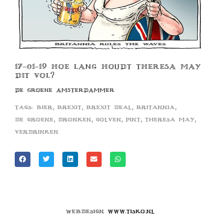
17-01-19 HOE LANG HOUDT THERESA MAY
DIT VOL?
DE GROENE AMSTERDAMMER
,
,
,
,
Tags:
bier
brexit
brexit deal
britannia
,
,
,
,
,
de groene
dronken
golven
pint
theresa may
verdrinken
Webdesign
www.tisko.nl