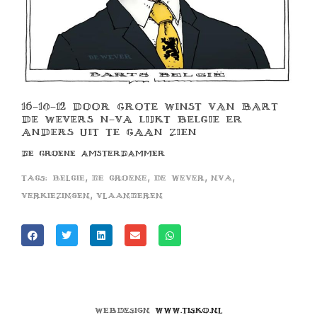
16-10-12 DOOR GROTE WINST VAN BART
DE WEVERS N-VA LIJKT BELGIE ER
ANDERS UIT TE GAAN ZIEN
DE GROENE AMSTERDAMMER
,
,
,
,
Tags:
belgie
de groene
de wever
nva
,
verkiezingen
vlaanderen
Webdesign
www.tisko.nl