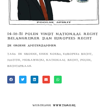
14-10-21 POLEN VINDT NATIONAAL RECHT
BELANGRIJKER DAN EUROPEES RECHT
DE GROENE AMSTERDAMMER
,
,
,
Tags:
de groene
eigen koers
europees recht
,
,
,
,
justitie
morawiecki
nationaal recht
polen
rechtspraak
Webdesign
www.tisko.nl