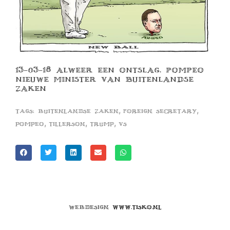
13-03-18 ALWEER EEN ONTSLAG. POMPEO
NIEUWE MINISTER VAN BUITENLANDSE
ZAKEN
,
,
Tags:
buitenlandse zaken
foreign secretary
,
,
,
pompeo
tillerson
trump
vs
Webdesign
www.tisko.nl