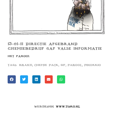
13-01-11 DIRECTIE AFGEBRAND
CHEMIEBEDRIJF GAF VALSE INFORMATIE
HET PAROOL
,
,
,
,
Tags:
brand
chemie pack
gif
parool
pinokkio
Webdesign
www.tisko.nl