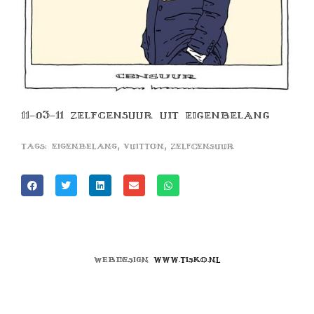
11-03-11 ZELFCENSUUR UIT EIGENBELANG
,
,
Tags:
eigenbelang
vuitton
zelfcensuur
Webdesign
www.tisko.nl