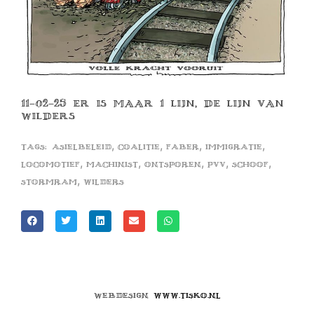
11-02-25 ER IS MAAR 1 LIJN, DE LIJN VAN
WILDERS
,
,
,
,
Tags:
asielbeleid
coalitie
faber
immigratie
,
,
,
,
,
locomotief
machinist
ontsporen
pvv
schoof
,
stormram
wilders
Webdesign
www.tisko.nl