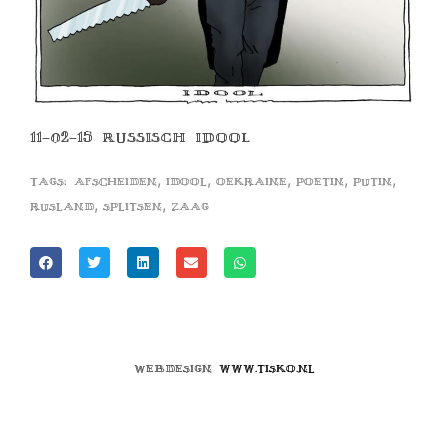
11-02-15 RUSSISCH IDOOL
,
,
,
,
,
Tags:
afscheiden
idool
oekraine
poetin
putin
,
,
rusland
splitsen
zaag
Webdesign
www.tisko.nl