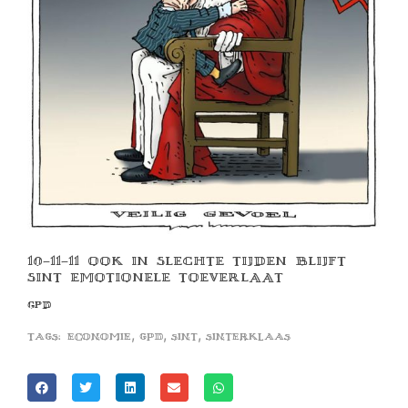
10-11-11 OOK IN SLECHTE TIJDEN BLIJFT
SINT EMOTIONELE TOEVERLAAT
GPD
,
,
,
Tags:
economie
gpd
sint
sinterklaas