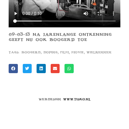
09-03-13 NA JARENLANGE ONTKENNING
GEEFT NU OOK BOOGERD TOE
,
,
,
,
Tags:
boogerd
doping
film
movie
wielrennen
Webdesign
www.tisko.nl